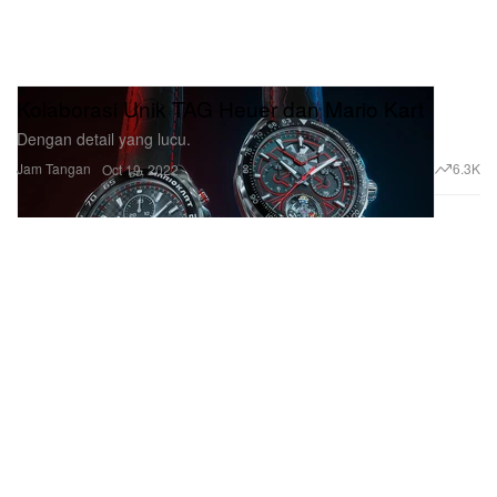
Kolaborasi Unik TAG Heuer dan Mario Kart
Dengan detail yang lucu.
Jam Tangan
6.3K
Oct 19, 2022