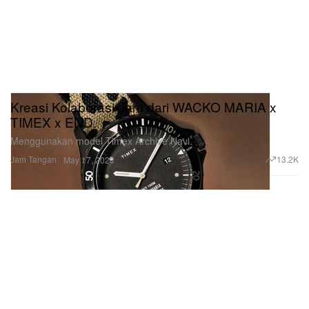
Kreasi Kolaborasi Jam dari WACKO MARIA x
TIMEX x END.
Menggunakan model Timex Archive Navi.
Jam Tangan
13.2K
May 17, 2023