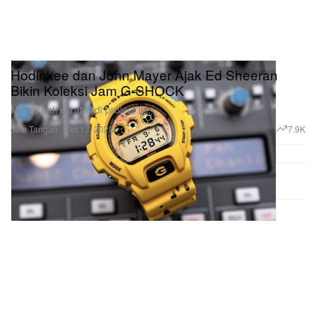
Hodinkee dan John Mayer Ajak Ed Sheeran
Bikin Koleksi Jam G-SHOCK
Mayer jadi kurator di project ini.
Jam Tangan
7.9K
Oct 13, 2023