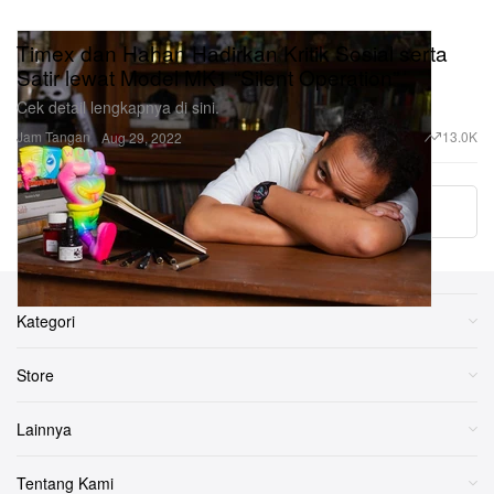
Timex dan Hahan Hadirkan Kritik Sosial serta
Satir lewat Model MK1 “Silent Operation”
Cek detail lengkapnya di sini.
Jam Tangan
13.0K
Aug 29, 2022
Load More
Kategori
Store
Lainnya
Tentang Kami