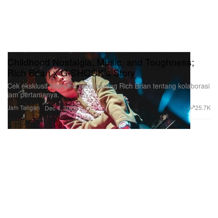
Childhood Nostalgia, Music, and Toughness;
Rich Brian x G-SHOCK’s Story
Cek eksklusif interview kami bareng Rich Brian tentang kolaborasi
jam pertamanya.
Jam Tangan
25.7K
Dec 4, 2023