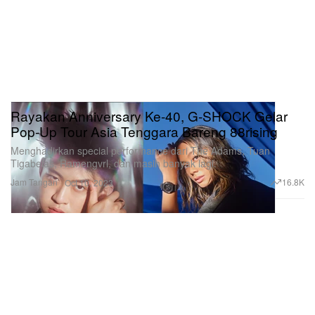
Rayakan Anniversary Ke-40, G-SHOCK Gelar
Pop-Up Tour Asia Tenggara Bareng 88rising
Menghadirkan special performance dari The Adams, Tuan
Tigabelas, Ramengvrl, dan masih banyak lagi.
Jam Tangan
16.8K
Oct 10, 2023