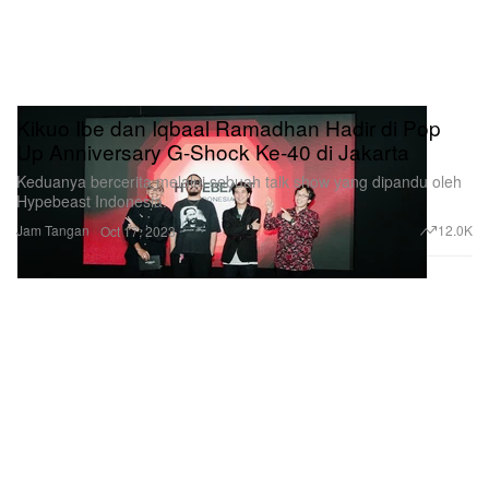
Kikuo Ibe dan Iqbaal Ramadhan Hadir di Pop
Up Anniversary G-Shock Ke-40 di Jakarta
Keduanya bercerita melalui sebuah talk show yang dipandu oleh
Hypebeast Indonesia.
Jam Tangan
12.0K
Oct 17, 2023