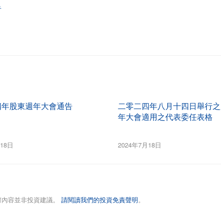
告
四年股東週年大會通告
二零二四年八月十四日舉行之
年大會適用之代表委任表格
月18日
2024年7月18日
何內容並非投資建議。
請閱讀我們的投資免責聲明
。