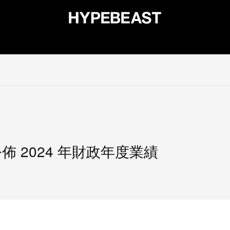
裝
球鞋
藝文
設計
音樂
生活
視頻
品牌
HK) 公佈 2024 年財政年度業績